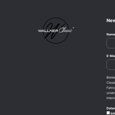
New
Nam
E-Mai
Bleib
Classi
Fahrz
unser
Intern
Date
Ich