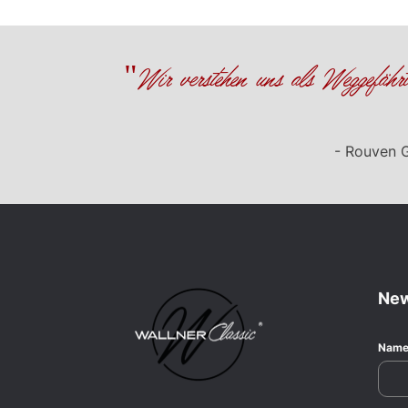
"Wir verstehen uns als Weggefähr
- Rouven 
New
Nam