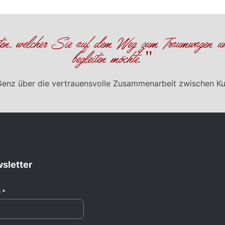
ten, welcher Sie auf dem Weg zum Traumwagen u
begleiten möchte. "
Genz über die vertrauensvolle Zusammenarbeit zwischen K
sletter
e
*