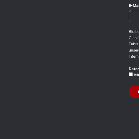
E-Mai
Bleib
Classi
Fahrz
unser
Intern
Date
Ich