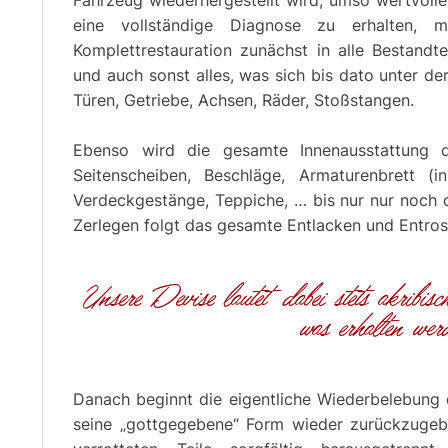
Fahrzeug wiederhergestellt wird, umso wertvoller
eine vollständige Diagnose zu erhalten, 
Komplettrestauration zunächst in alle Bestandt
und auch sonst alles, was sich bis dato unter d
Türen, Getriebe, Achsen, Räder, Stoßstangen.
Ebenso wird die gesamte Innenausstattung d
Seitenscheiben, Beschläge, Armaturenbrett (ink
Verdeckgestänge, Teppiche, … bis nur nur noch 
Zerlegen folgt das gesamte Entlacken und Entros
Unsere Devise lautet dabei stets akribisc
was erhalten wer
Danach beginnt die eigentliche Wiederbelebung
seine „gottgegebene“ Form wieder zurückzugebe