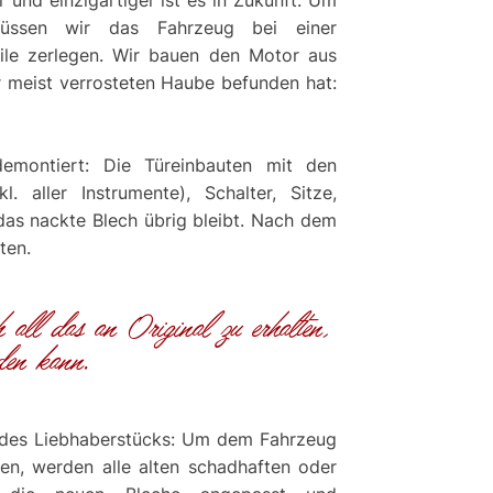
 und einzigartiger ist es in Zukunft. Um
müssen wir das Fahrzeug bei einer
eile zerlegen. Wir bauen den Motor aus
er meist verrosteten Haube befunden hat:
emontiert: Die Türeinbauten mit den
l. aller Instrumente), Schalter, Sitze,
das nackte Blech übrig bleibt. Nach dem
ten.
h all das an Original zu erhalten,
den kann.
 des Liebhaberstücks: Um dem Fahrzeug
n, werden alle alten schadhaften oder