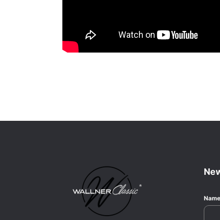
New
Nam