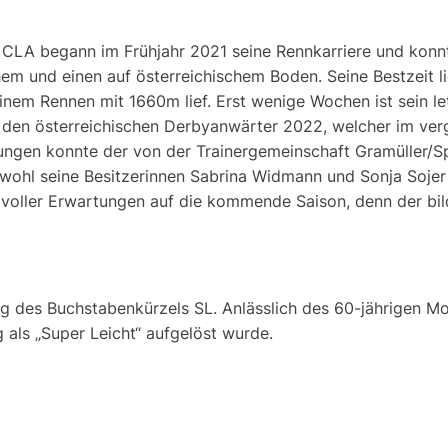
e CLA begann im Frühjahr 2021 seine Rennkarriere und konnt
em und einen auf österreichischem Boden. Seine Bestzeit lie
inem Rennen mit 1660m lief. Erst wenige Wochen ist sein let
n den österreichischen Derbyanwärter 2022, welcher im ve
ungen konnte der von der Trainergemeinschaft Gramüller/Sp
ohl seine Besitzerinnen Sabrina Widmann und Sonja Sojer 
n voller Erwartungen auf die kommende Saison, denn der bi
ung des Buchstabenkürzels SL. Anlässlich des 60-jährigen M
als „Super Leicht“ aufgelöst wurde.