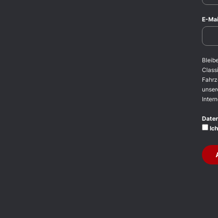
E-Mai
Bleib
Classi
Fahrz
unser
Intern
Date
Ich