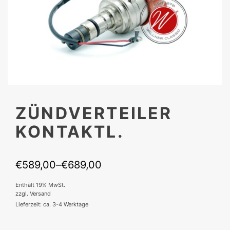
ZÜNDVERTEILER
KONTAKTL.
€
589,00
–
€
689,00
Preisspanne:
Enthält 19% MwSt.
€589,00
zzgl.
Versand
bis
Lieferzeit: ca. 3-4 Werktage
€689,00