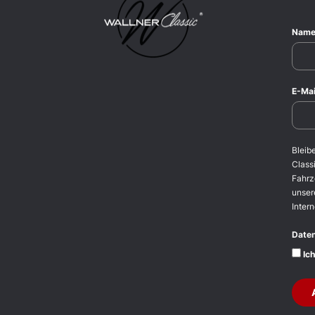
Nam
E-Mai
Bleib
Classi
Fahrz
unser
Intern
Date
Ich