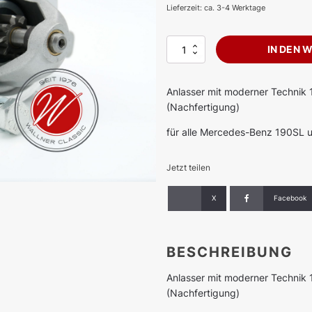
Lieferzeit: ca. 3-4 Werktage
Anlasser
IN DEN 
-
verstärkt
Menge
Anlasser mit moderner Technik 
(Nachfertigung)
für alle Mercedes-Benz 190SL 
Jetzt teilen
X
Facebook
BESCHREIBUNG
Anlasser mit moderner Technik 
(Nachfertigung)