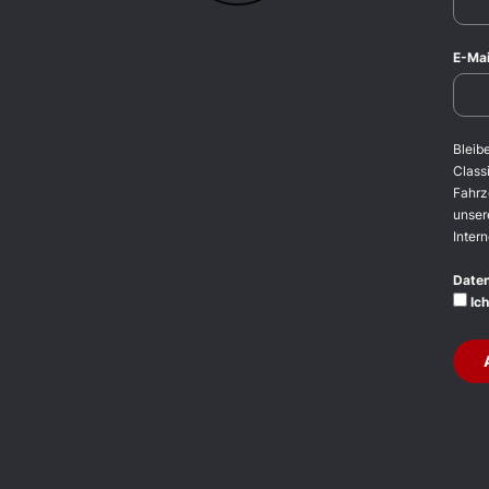
E-Mai
Bleib
Classi
Fahrz
unser
Intern
Date
Ich