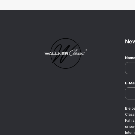
New
Nam
E-Mai
Bleib
Classi
Fahrz
unser
Intern