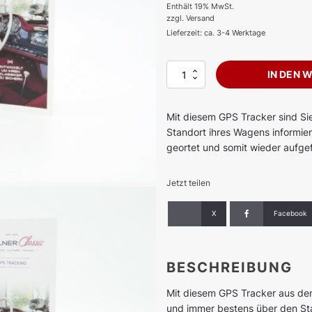
Enthält 19% MwSt.
zzgl.
Versand
Lieferzeit: ca. 3-4 Werktage
GPS
IN DEN 
Tracker
Spot
Guard
Mit diesem GPS Tracker sind S
Motion
Standort ihres Wagens informier
Plus
geortet und somit wieder aufg
Menge
Jetzt teilen
X
Facebook
BESCHREIBUNG
Mit diesem GPS Tracker aus de
und immer bestens über den Sta