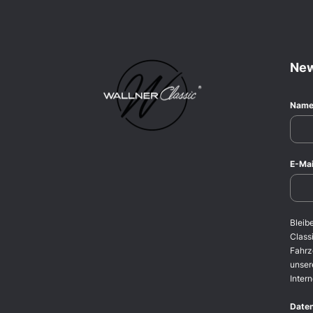
New
Nam
E-Mai
Bleib
Classi
Fahrz
unser
Intern
Date